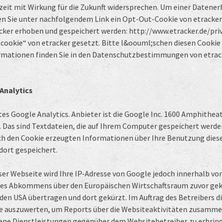
eit mit Wirkung für die Zukunft widersprechen. Um einer Datener
n Sie unter nachfolgendem Link ein Opt-Out-Cookie von etracker 
acker erhoben und gespeichert werden: http://www.etracker.de/pr
okie“ von etracker gesetzt. Bitte l&oouml;schen diesen Cookie n
rmationen finden Sie in den Datenschutzbestimmungen von etrac
Analytics
s Google Analytics. Anbieter ist die Google Inc. 1600 Amphithea
. Das sind Textdateien, die auf Ihrem Computer gespeichert werden
ch den Cookie erzeugten Informationen über Ihre Benutzung diese
dort gespeichert.
eser Webseite wird Ihre IP-Adresse von Google jedoch innerhalb vo
des Abkommens über den Europäischen Wirtschaftsraum zuvor gek
n den USA übertragen und dort gekürzt. Im Auftrag des Betreibers d
e auszuwerten, um Reports über die Websiteaktivitäten zusamme
ene Dienstleistungen gegenüber dem Websitebetreiber zu erbrin