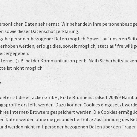
persönlichen Daten sehr ernst. Wir behandeln Ihre personenbezog
n sowie dieser Datenschutzerklärung.
Angabe personenbezogener Daten möglich. Soweit auf unseren Se
erhoben werden, erfolgt dies, soweit möglich, stets auf freiwillig
weitergegeben.
nternet (z.B. bei der Kommunikation per E-Mail) Sicherheitslücken
te ist nicht möglich.
r
bieter ist die etracker GmbH, Erste Brunnenstraße 1 20459 Hamb
profile erstellt werden. Dazu können Cookies eingesetzt werden.
Ihres Internet-Browsers gespeichert werden. Die Cookies ermöglic
en Daten werden ohne die gesondert erteilte Zustimmung des Bet
en und werden nicht mit personenbezogenen Daten über den Träge