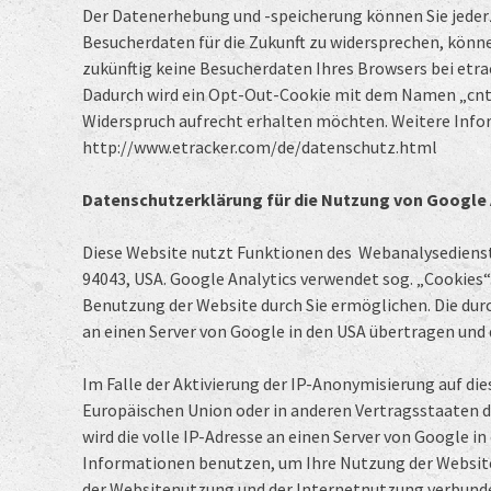
Der Datenerhebung und -speicherung können Sie jederz
Besucherdaten für die Zukunft zu widersprechen, könne
zukünftig keine Besucherdaten Ihres Browsers bei etr
Dadurch wird ein Opt-Out-Cookie mit dem Namen „cntco
Widerspruch aufrecht erhalten möchten. Weitere Info
http://www.etracker.com/de/datenschutz.html
Datenschutzerklärung für die Nutzung von Google 
Diese Website nutzt Funktionen des Webanalysedienste
94043, USA. Google Analytics verwendet sog. „Cookies“
Benutzung der Website durch Sie ermöglichen. Die dur
an einen Server von Google in den USA übertragen und 
Im Falle der Aktivierung der IP-Anonymisierung auf di
Europäischen Union oder in anderen Vertragsstaaten 
wird die volle IP-Adresse an einen Server von Google i
Informationen benutzen, um Ihre Nutzung der Websit
der Websitenutzung und der Internetnutzung verbund