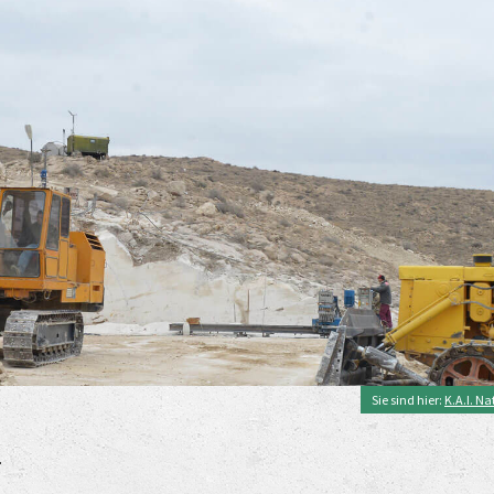
Sie sind hier:
K.A.I. N
G