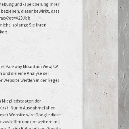
hebung und -speicherung Ihrer
beziehen, dieser bewirkt, dass
ivacy?et=V23Jbb
icht, solange Sie Ihren
ker:
tre Parkway Mountain View, CA
 und die eine Analyse der
r Website werden in der Regel
n Mitgliedstaaten der
ürzt. Nur in Ausnahmefällen
ieser Website wird Google diese
nzustellen und um weitere mit
gen. Die im Rahmen von Google